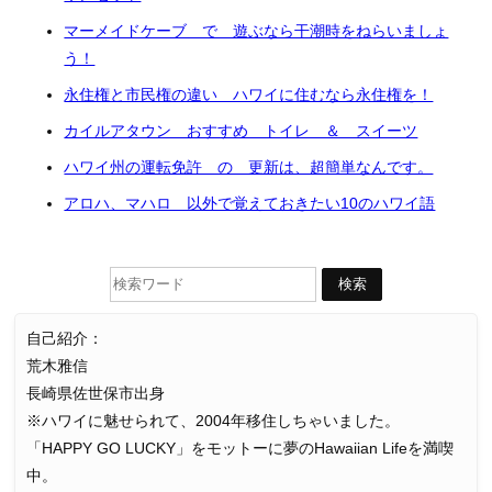
マーメイドケーブ で 遊ぶなら干潮時をねらいましょ
う！
永住権と市民権の違い ハワイに住むなら永住権を！
カイルアタウン おすすめ トイレ ＆ スイーツ
ハワイ州の運転免許 の 更新は、超簡単なんです。
アロハ、マハロ 以外で覚えておきたい10のハワイ語
自己紹介：
荒木雅信
長崎県佐世保市出身
※ハワイに魅せられて、2004年移住しちゃいました。
「HAPPY GO LUCKY」をモットーに夢のHawaiian Lifeを満喫
中。