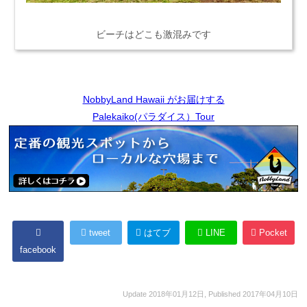
ビーチはどこも激混みです
NobbyLand Hawaii がお届けする
Palekaiko(パラダイス）Tour
tweet
はてブ
LINE
Pocket
facebook
Update
2018年01月12日
, Published
2017年04月10日