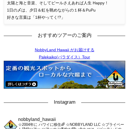
太陽と海と音楽、そしてビールさえあれば人生 Happy！
1日の〆は、夕日＆虹を眺めながらの１杯＆PuPu
好きな言葉は「1杯やってく!?」
おすすめツアーのご案内
NobbyLand Hawaii がお届けする
Palekaiko(パラダイス）Tour
Instagram
nobbyland_hawaii
☆2004年に ハワイに移住🌈
☆NOBBYLAND LLC
☆プライベー