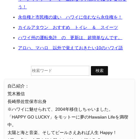
う！
永住権と市民権の違い ハワイに住むなら永住権を！
カイルアタウン おすすめ トイレ ＆ スイーツ
ハワイ州の運転免許 の 更新は、超簡単なんです。
アロハ、マハロ 以外で覚えておきたい10のハワイ語
自己紹介：
荒木雅信
長崎県佐世保市出身
※ハワイに魅せられて、2004年移住しちゃいました。
「HAPPY GO LUCKY」をモットーに夢のHawaiian Lifeを満喫
中。
太陽と海と音楽、そしてビールさえあれば人生 Happy！