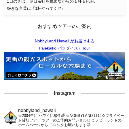
1日の〆は、夕日＆虹を眺めながらの１杯＆PuPu
好きな言葉は「1杯やってく!?」
おすすめツアーのご案内
NobbyLand Hawaii がお届けする
Palekaiko(パラダイス）Tour
Instagram
nobbyland_hawaii
☆2004年に ハワイに移住🌈
☆NOBBYLAND LLC
☆プライベー
ト貸切ツアー
ツアーのご予約お問い合わせは
ノビーランドの
ホームページから
ヨロシクお願いします😉