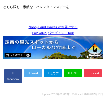
どちら様も 素敵な バレンタインズデーを！
NobbyLand Hawaii がお届けする
Palekaiko(パラダイス）Tour
tweet
はてブ
LINE
Pocket
facebook
Update
2018年01月13日
, Published
2017年02月13日