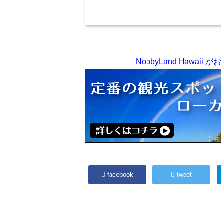
NobbyLand Hawaii 
facebook
tweet