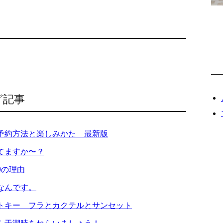
グ記事
予約方法と楽しみかた 最新版
てますか〜？
9の理由
なんです。
トキー フラとカクテルとサンセット