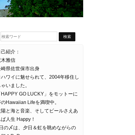
自己紹介：
荒木雅信
長崎県佐世保市出身
※ハワイに魅せられて、2004年移住し
ちゃいました。
HAPPY GO LUCKY」をモットーに
のHawaiian Lifeを満喫中。
太陽と海と音楽、そしてビールさえあ
ば人生 Happy！
1日の〆は、夕日＆虹を眺めながらの