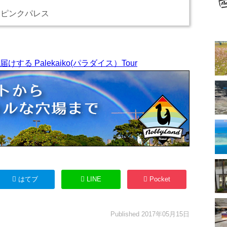
ピンクパレス
がお届けする Palekaiko(パラダイス）Tour
はてブ
LINE
Pocket
Published
2017年05月15日