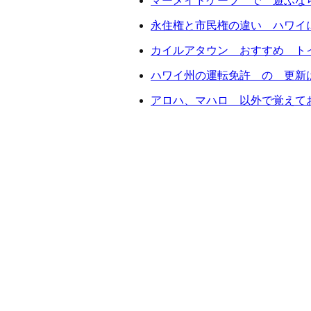
マーメイドケーブ で 遊ぶな
永住権と市民権の違い ハワイ
カイルアタウン おすすめ ト
ハワイ州の運転免許 の 更新
アロハ、マハロ 以外で覚えて