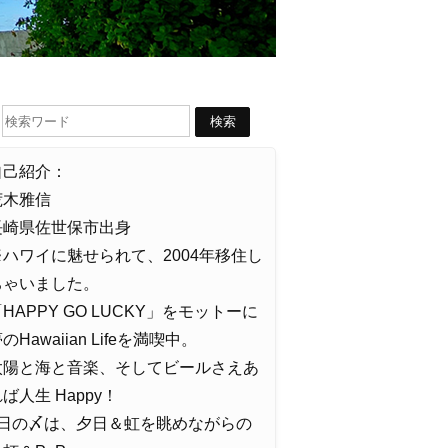
自己紹介：
荒木雅信
長崎県佐世保市出身
※ハワイに魅せられて、2004年移住し
ちゃいました。
HAPPY GO LUCKY」をモットーに
のHawaiian Lifeを満喫中。
太陽と海と音楽、そしてビールさえあ
ば人生 Happy！
1日の〆は、夕日＆虹を眺めながらの