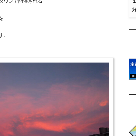
タウンで開催される
１
を
す。