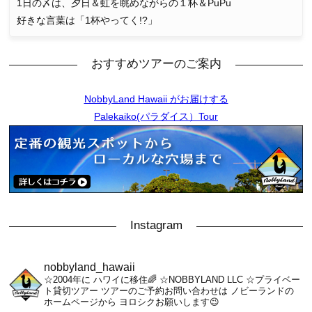
1日の〆は、夕日＆虹を眺めながらの１杯＆PuPu
好きな言葉は「1杯やってく!?」
おすすめツアーのご案内
NobbyLand Hawaii がお届けする
Palekaiko(パラダイス）Tour
Instagram
nobbyland_hawaii
☆2004年に ハワイに移住🌈
☆NOBBYLAND LLC
☆プライベー
ト貸切ツアー
ツアーのご予約お問い合わせは
ノビーランドの
ホームページから
ヨロシクお願いします😉