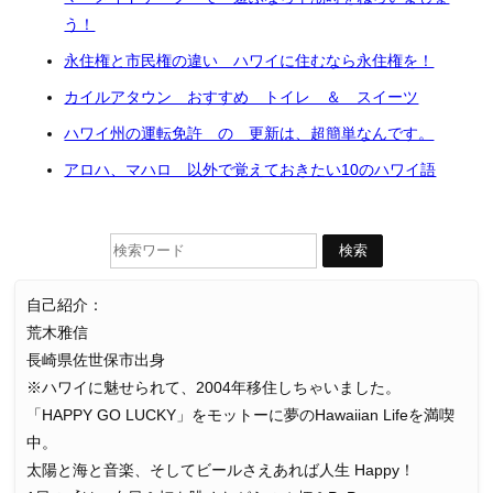
う！
永住権と市民権の違い ハワイに住むなら永住権を！
カイルアタウン おすすめ トイレ ＆ スイーツ
ハワイ州の運転免許 の 更新は、超簡単なんです。
アロハ、マハロ 以外で覚えておきたい10のハワイ語
自己紹介：
荒木雅信
長崎県佐世保市出身
※ハワイに魅せられて、2004年移住しちゃいました。
「HAPPY GO LUCKY」をモットーに夢のHawaiian Lifeを満喫
中。
太陽と海と音楽、そしてビールさえあれば人生 Happy！