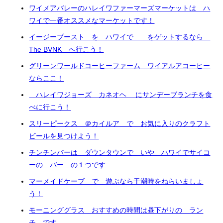
ワイメアバレーのハレイワファーマーズマーケットは ハ
ワイで一番オススメなマーケットです！
イージーブースト を ハワイで をゲットするなら
The BVNK へ行こう！
グリーンワールドコーヒーファーム ワイアルアコーヒー
ならここ！
ハレイワジョーズ カネオヘ にサンデーブランチを食
べに行こう！
スリーピークス ＠カイルア で お気に入りのクラフト
ビールを見つけよう！
チンチンバーは ダウンタウンで いや ハワイでサイコ
ーの バー の１つです
マーメイドケーブ で 遊ぶなら干潮時をねらいましょ
う！
モーニンググラス おすすめの時間は昼下がりの ラン
チ です