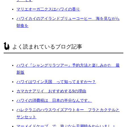
マリエオーガ二クスはハワイの香り
ハワイカイのアイランドブリューコーヒー 海を見ながら
朝食を
よく読まれているブログ記事
ハワイ『シャングリラツアー』予約方法と楽しみかた 最
新版
ハワイはワイン天国 って知ってますか〜？
カマカナアリイ おすすめする9の理由
ハワイの消費税は 日本の半分なんです。
ハレクラニのハウスウイズアウトキー フラとカクテルと
サンセット
マーメイドケーブ で 遊ぶなら干潮時をねらいましょ