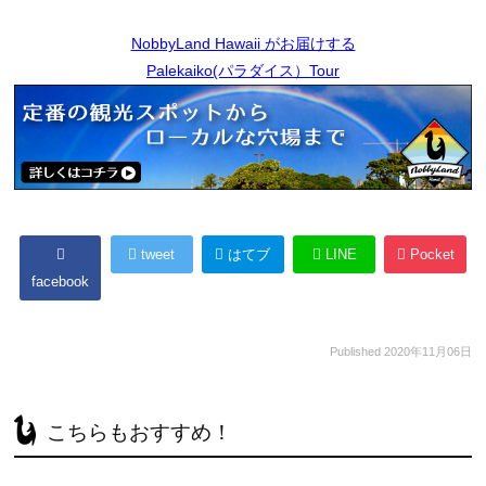
NobbyLand Hawaii がお届けする
Palekaiko(パラダイス）Tour
tweet
はてブ
LINE
Pocket
facebook
Published
2020年11月06日
こちらもおすすめ！