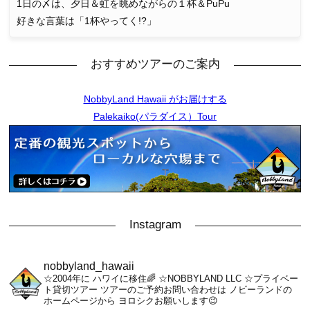
1日の〆は、夕日＆虹を眺めながらの１杯＆PuPu
好きな言葉は「1杯やってく!?」
おすすめツアーのご案内
NobbyLand Hawaii がお届けする
Palekaiko(パラダイス）Tour
Instagram
nobbyland_hawaii
☆2004年に ハワイに移住🌈
☆NOBBYLAND LLC
☆プライベー
ト貸切ツアー
ツアーのご予約お問い合わせは
ノビーランドの
ホームページから
ヨロシクお願いします😉