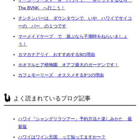
The BVNK へ行こう！
チンチンバーは ダウンタウンで いや ハワイでサイコ
ーの バー の１つです
マーメイドケーブ で 遊ぶなら干潮時をねらいましょ
う！
カマカナアリイ おすすめする9の理由
ホオマルヒア植物園 オアフ最大のガーデンです！
カフェモーリーズ オススメする9つの理由
よく読まれているブログ記事
ハワイ『シャングリラツアー』予約方法と楽しみかた 最
新版
ハワイはワイン天国 って知ってますか〜？