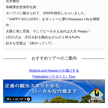
荒木雅信
長崎県佐世保市出身
※ハワイに魅せられて、2004年移住しちゃいました。
「HAPPY GO LUCKY」をモットーに夢のHawaiian Lifeを満喫
中。
太陽と海と音楽、そしてビールさえあれば人生 Happy！
1日の〆は、夕日＆虹を眺めながらの１杯＆PuPu
好きな言葉は「1杯やってく!?」
おすすめツアーのご案内
NobbyLand Hawaii がお届けする
Palekaiko(パラダイス）Tour