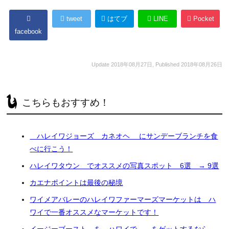
tweet
はてブ
LINE
Pocket
facebook
Update
2018年08月27日
, Published
2018年08月26日
こちらもおすすめ！
ハレイワジョーズ カネオヘ にサンデーブランチを食
べに行こう！
ハレイワタウン でオススメの写真スポット 6選 → 9選
カエナポイントは最後の秘境
ワイメアバレーのハレイワファーマーズマーケットは ハ
ワイで一番オススメなマーケットです！
イージーブースト を ハワイで をゲットするなら