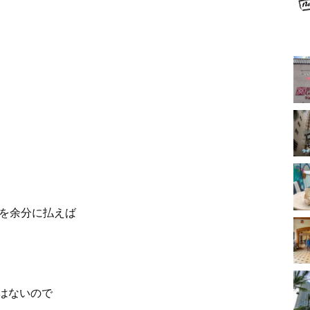
。
ルを余分に払えば
はないので