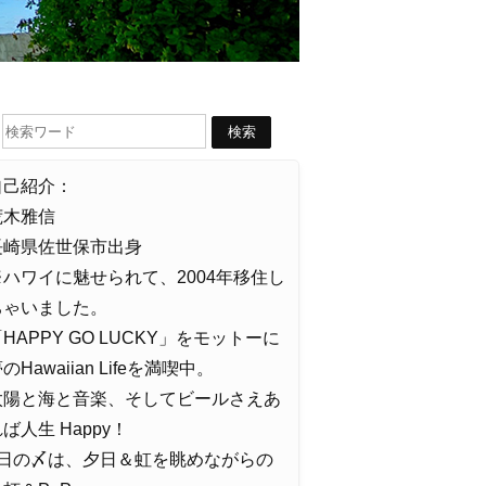
自己紹介：
荒木雅信
長崎県佐世保市出身
※ハワイに魅せられて、2004年移住し
ちゃいました。
HAPPY GO LUCKY」をモットーに
のHawaiian Lifeを満喫中。
太陽と海と音楽、そしてビールさえあ
ば人生 Happy！
1日の〆は、夕日＆虹を眺めながらの