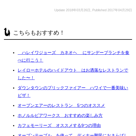
Update
2018年03月26日
, Published
2017年04月29日
こちらもおすすめ！
ハレイワジョーズ カネオヘ にサンデーブランチを食
べに行こう！
レイローホテルのハイドアウト はお洒落なレストランで
した〜！
ダウンタウンのブリックファイアー ハワイで一番美味い
ピザ！
オープンエアーのレストラン 5つのオススメ
ホノルルビアワークス おすすめの楽しみ方
カフェモーリーズ オススメする9つの理由
オープンテーブル を使って ディナー難民におさらばし