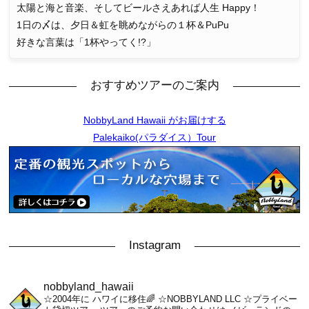
太陽と海と音楽、そしてビールさえあれば人生 Happy！
1日の〆は、夕日＆虹を眺めながらの１杯＆PuPu
好きな言葉は「1杯やってく!?」
おすすめツアーのご案内
NobbyLand Hawaii がお届けする
Palekaiko(パラダイス）Tour
Instagram
nobbyland_hawaii
☆2004年に ハワイに移住🌈
☆NOBBYLAND LLC
☆プライベー