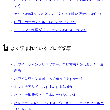
よう！
カリヒはB級グルメタウン 安くて美味い店がいっぱい！
山田チカラホノルル おすすめですよ〜
ミャンマー料理ダゴン おすすめレストラン！
よく読まれているブログ記事
ハワイ『シャングリラツアー』予約方法と楽しみかた 最
新版
ハワイはワイン天国 って知ってますか〜？
カマカナアリイ おすすめする9の理由
ハワイの消費税は 日本の半分なんです。
ハレクラニのハウスウイズアウトキー フラとカクテルと
サンセット