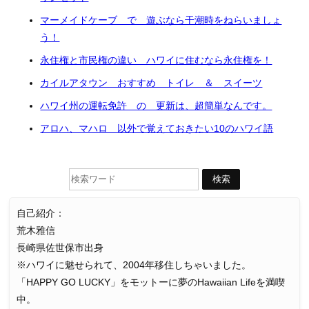
マーメイドケーブ で 遊ぶなら干潮時をねらいましょ
う！
永住権と市民権の違い ハワイに住むなら永住権を！
カイルアタウン おすすめ トイレ ＆ スイーツ
ハワイ州の運転免許 の 更新は、超簡単なんです。
アロハ、マハロ 以外で覚えておきたい10のハワイ語
自己紹介：
荒木雅信
長崎県佐世保市出身
※ハワイに魅せられて、2004年移住しちゃいました。
「HAPPY GO LUCKY」をモットーに夢のHawaiian Lifeを満喫
中。