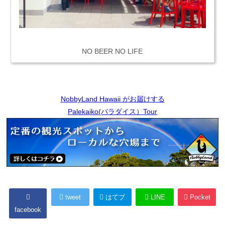
NO BEER NO LIFE
NobbyLand Hawaii がお届けする
Palekaiko(パラダイス）Tour
tweet
はてブ
LINE
Pocket
facebook