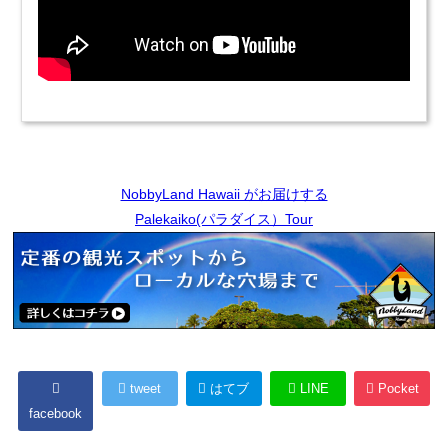
NobbyLand Hawaii がお届けする
Palekaiko(パラダイス）Tour
tweet
はてブ
LINE
Pocket
facebook