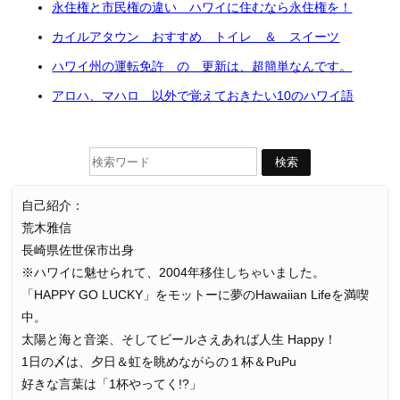
永住権と市民権の違い ハワイに住むなら永住権を！
カイルアタウン おすすめ トイレ ＆ スイーツ
ハワイ州の運転免許 の 更新は、超簡単なんです。
アロハ、マハロ 以外で覚えておきたい10のハワイ語
自己紹介：
荒木雅信
長崎県佐世保市出身
※ハワイに魅せられて、2004年移住しちゃいました。
「HAPPY GO LUCKY」をモットーに夢のHawaiian Lifeを満喫
中。
太陽と海と音楽、そしてビールさえあれば人生 Happy！
1日の〆は、夕日＆虹を眺めながらの１杯＆PuPu
好きな言葉は「1杯やってく!?」