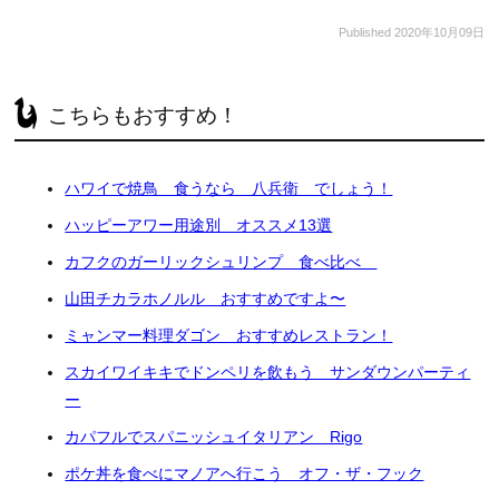
Published
2020年10月09日
こちらもおすすめ！
ハワイで焼鳥 食うなら 八兵衛 でしょう！
ハッピーアワー用途別 オススメ13選
カフクのガーリックシュリンプ 食べ比べ
山田チカラホノルル おすすめですよ〜
ミャンマー料理ダゴン おすすめレストラン！
スカイワイキキでドンペリを飲もう サンダウンパーティ
ー
カパフルでスパニッシュイタリアン Rigo
ポケ丼を食べにマノアへ行こう オフ・ザ・フック