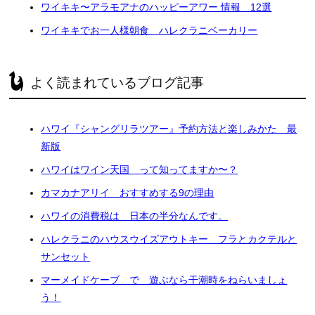
ワイキキ〜アラモアナのハッピーアワー 情報 12選
ワイキキでお一人様朝食 ハレクラニベーカリー
よく読まれているブログ記事
ハワイ『シャングリラツアー』予約方法と楽しみかた 最
新版
ハワイはワイン天国 って知ってますか〜？
カマカナアリイ おすすめする9の理由
ハワイの消費税は 日本の半分なんです。
ハレクラニのハウスウイズアウトキー フラとカクテルと
サンセット
マーメイドケーブ で 遊ぶなら干潮時をねらいましょ
う！