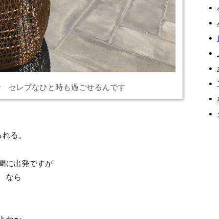
で セレブなひと時も過ごせるんです
られる。
に出発ですが
ー なら