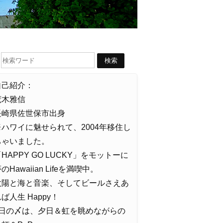
自己紹介：
荒木雅信
長崎県佐世保市出身
※ハワイに魅せられて、2004年移住し
ちゃいました。
HAPPY GO LUCKY」をモットーに
のHawaiian Lifeを満喫中。
太陽と海と音楽、そしてビールさえあ
ば人生 Happy！
1日の〆は、夕日＆虹を眺めながらの